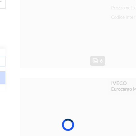
Prezzo nett
Codice inte
6
IVECO
Eurocargo