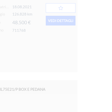
Data 1° immatricolazione
18.08.2021
gio
126.828 km
VEDI DETTAGLI
48.500 €
o
rno
711768
 ML75E21/P BOX E PEDANA