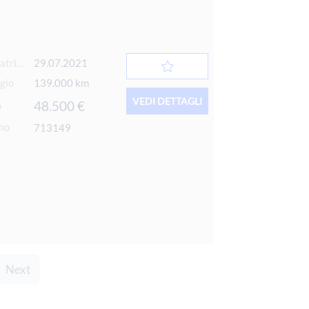
Data 1° immatricolazione
29.07.2021
gio
139.000 km
VEDI DETTAGLI
48.500 €
o
rno
713149
urrent)
Next