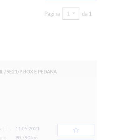
Pagina
1
da 1
 ML75E21/P BOX E PEDANA
Data 1° immatricolazione
11.05.2021
gio
90.790 km