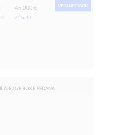
VEDI DETTAGLI
45.000 €
o
rno
711648
 ML75E21/P BOX E PEDANA