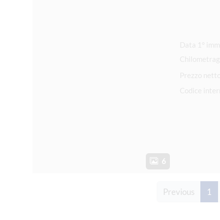
Chilometrag
Prezzo nett
Codice inte
6
(c
Previous
1